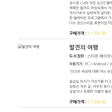
성시경 <너의 모든 순간(「별에
제목만 들어도 머릿속에서 자동
작사가로서 섬세하게 살아온 
한 텔레비전 프로그램에서 가수
다소 장난스러운 표현이었지만,
...
11,200 원
구매가격 :
발견의 여행
스티븐 페이브
도서정보 :
지원기기 :
PC / Android / 
“인간은 세상에 대해 아는 만
응급실 의사가 자전거를 타고 
감춰진 작은 길, 아무런 표시 
낯설거나 유쾌한 이름이 붙은
...
17,500 원
구매가격 :