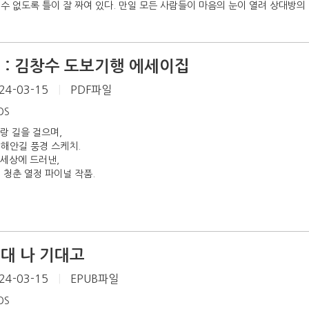
수 없도록 틀이 잘 짜여 있다. 만일 모든 사람들이 마음의 눈이 열려 상대방의 
리 : 김창수 도보기행 에세이집
24-03-15
|
PDF파일
iOS
랑 길을 걸으며,
해안길 풍경 스케치.
 세상에 드러낸,
 청춘 열정 파이널 작품.
그대 나 기대고
24-03-15
|
EPUB파일
iOS