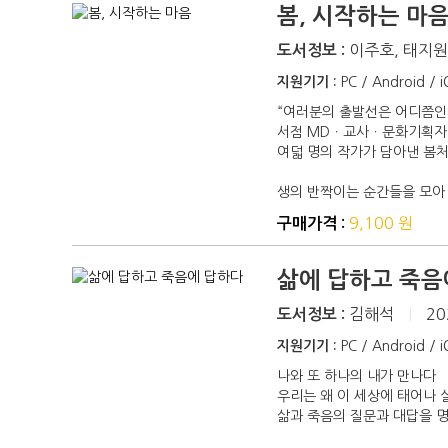
봄, 시작하는 마
이주호, 태지원,
도서정보 :
지원기기 :
PC / Android / 
“여러분의 출발선은 어디쯤인
서점 MDㆍ교사ㆍ문화기획
여덟 명의 작가가 담아낸 봄처
생의 반짝이는 순간들을 모아 가는
9,100 원
구매가격 :
삶에 답하고 죽음
김해석
|
20
도서정보 :
지원기기 :
PC / Android / 
나와 또 하나의 내가 만나다
우리는 왜 이 세상에 태어나 
삶과 죽음의 질문과 대답을 