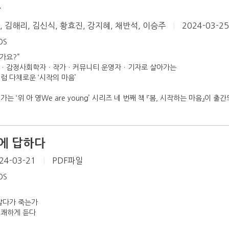
음
 김해리, 김신식, 황효진, 강지혜, 채반석, 이승주
|
2024-03-2
iOS
가요?”
자ㆍ감정사회학자ㆍ작가ㆍ커뮤니티 운영자ㆍ기자로 살아가는
럼 다채로운 ‘시작의 마음’
 ‘위 아 영We are young’ 시리즈 네 번째 책 『봄, 시작하는 마음』이 출간되
에 답하다
24-03-21
|
PDF파일
iOS
살다가 죽는가
명쾌하게 듣다