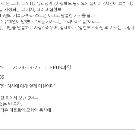
서 온 그대」 O.S.T)> 유리상자 <사랑해도 될까요> t윤미래 <시간이 흐른 뒤
 재생되는 그 가사, 그리고 심현보.
15년의 기록과 따라 쓰고픈 아프고 달콤한 가사를 담다
 유희열이 말했다. “오글 가사로는 우리나라 1등”이라고.
 그만큼 달콤하고 사랑스러우며, 섬세하다. ‘심현보 스타일’의 가사는 그렇다
스
|
2024-03-25
|
EPUB파일
iOS
큼만 자신에 대해 알게 마련이다”
길 위에서 보낸 6년―
없는 빈 공간,
 작은 마을로의 모험인 동시에