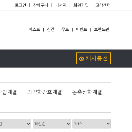
로그인
|
장바구니
|
내서재
|
회원가입
|
고객센터
베스트
|
신간
|
무료
|
이벤트
|
브랜드관
캐시충전
사법계열
의약학간호계열
농축산학계열