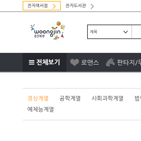
전자책서점
전자도서관
전체보기
로맨스
판타지/
경상계열
공학계열
사회과학계열
법
예체능계열