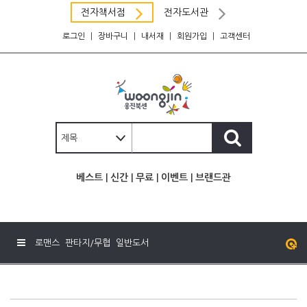
전자책서점
전자도서관
로그인
|
장바구니
|
내서재
|
회원가입
|
고객센터
베스트
|
신간
|
무료
|
이벤트
|
브랜드관
로맨스
판타지/무협
일반도서