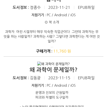
정종수
|
2023-11-21
|
EPUB파일
도서정보 :
지원기기 :
PC / Android / iOS
◎ 책 소개
과학자. 어린 시절부터 매우 익숙한 직업군이다. 그런데 과학자는 무
엇을 하는 사람일까? 과학하는 사람? 그렇다면 과학한다는 게 어떤 것
일까?
...
11,760 원
구매가격 :
왜 과학이 문제일까?
김동광
|
2023-11-15
|
EPUB파일
도서정보 :
지원기기 :
PC / Android / iOS
문명과 진보의 근원일까
파괴와 차별의 도구일까
- 뉴턴 물리혁명부터 오펜하이머 원자폭탄까지