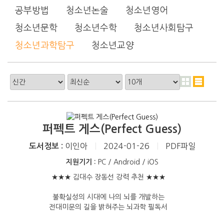
공부방법
청소년논술
청소년영어
청소년문학
청소년수학
청소년사회탐구
청소년과학탐구
청소년교양
퍼펙트 게스(Perfect Guess)
이인아
|
2024-01-26
|
PDF파일
도서정보 :
지원기기 :
PC / Android / iOS
★★★ 김대수 장동선 강력 추천 ★★★
불확실성의 시대에 나의 뇌를 개발하는
전대미문의 길을 밝혀주는 뇌과학 필독서