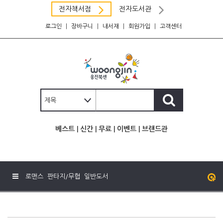
전자책서점
전자도서관
로그인
|
장바구니
|
내서재
|
회원가입
|
고객센터
베스트
|
신간
|
무료
|
이벤트
|
브랜드관
로맨스
판타지/무협
일반도서