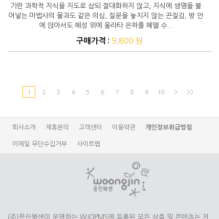
기란 과학적 지식을 지도로 삼되 절대화하지 않고, 지식에 생명을 불
어넣는 마법사의 물과도 같은 의심, 질문을 놓치지 않는 끈질김, 방 안
에 앉아서도 혜성 위에 올라타 은하를 헤맬 수...
9,800 원
구매가격 :
1
2
3
4
5
6
7
8
9
10
>
>>
회사소개
제휴문의
고객센터
이용약관
개인정보취급방침
이메일 무단수집거부
사이트맵
(주)웅진북센이 운영하는 WJOPMS에 등록된 모든 상품 및 콘텐츠는 저