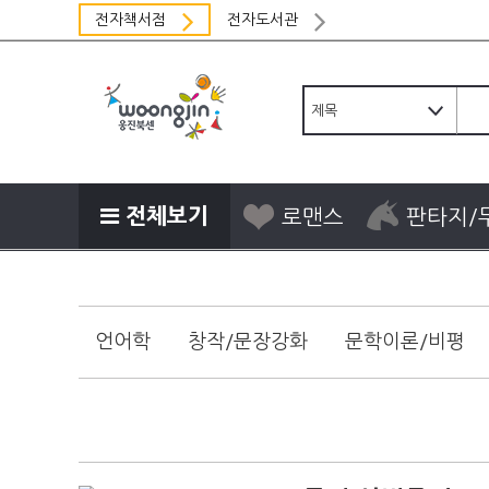
전자책서점
전자도서관
전체보기
로맨스
판타지/
언어학
창작/문장강화
문학이론/비평