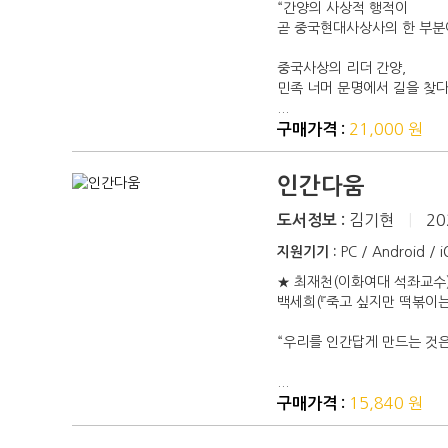
“간양의 사상적 행적이
곧 중국현대사상사의 한 부분
중국사상의 리더 간양,
민족 너머 문명에서 길을 찾
...
21,000 원
구매가격 :
인간다움
김기현
|
20
도서정보 :
지원기기 :
PC / Android / 
★ 최재천(이화여대 석좌교수),
백세희(『죽고 싶지만 떡볶이는 
“우리를 인간답게 만드는 것
...
15,840 원
구매가격 :