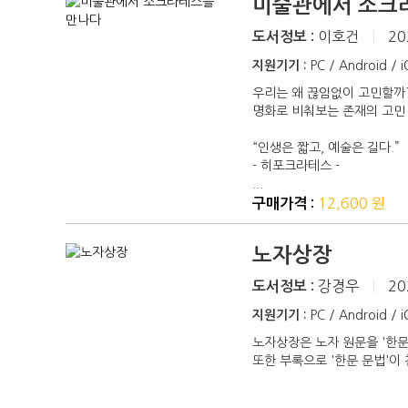
미술관에서 소크
이호건
|
20
도서정보 :
지원기기 :
PC / Android / 
우리는 왜 끊임없이 고민할까
명화로 비춰보는 존재의 고민
“인생은 짧고, 예술은 길다.”
- 히포크라테스 -
...
12,600 원
구매가격 :
노자상장
강경우
|
20
도서정보 :
지원기기 :
PC / Android / 
노자상장은 노자 원문을 '한문
또한 부록으로 '한문 문법'이