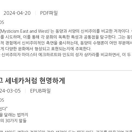
2024-04-20
|
PDF파일
iOS
ysticism East and West)'는 동양과 서양의 신비주의를 비교한 저작이
를 시도하며, 이를 통해 각 문화의 독특한 특성과 공통점을 탐구한다. 그는 
교적 경험에서 신비주의적인 측면을 중시하는데, 동양의 수행론이 어떤 부분에
떻게 다양한 문화에서 형성되고 표현되는지에 주목한다.
 신비주의자 마이스터 에크하르트와 인도의 성자 샹카라를 비교하면서, 이 두 스승
고 세네카처럼 현명하게
24-03-05
|
EPUB파일
iOS
있다”
을 달래는 법까지
의 30가지 말들