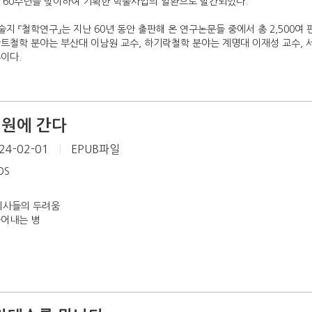
립 60주년을 맞이하여 기획한 학술사업의 일환으로 발간되었다.
지 『철학연구』는 지난 60년 동안 출판해 온 연구논문들 중에서 총 2,500여
트철학 분야는 부산대 이남원 교수, 하기락철학 분야는 계명대 이재성 교수, 
이다.
병원에 간다
24-02-01
|
EPUB파일
iOS
 의사들의 두려움
들어내는 병