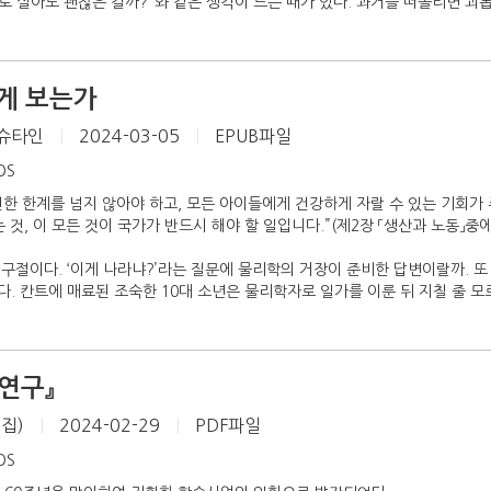
로 살아도 괜찮은 걸까?”와 같은 생각이 드는 때가 있다. 과거를 떠올리면 괴롭
게 보는가
슈타인
|
2024-03-05
|
EPUB파일
iOS
한 한계를 넘지 않아야 하고, 모든 아이들에게 건강하게 자랄 수 있는 기회가
 것, 이 모든 것이 국가가 반드시 해야 할 일입니다.”(제2장 「생산과 노동」중
구절이다. ‘이게 나라냐?’라는 질문에 물리학의 거장이 준비한 답변이랄까. 
. 칸트에 매료된 조숙한 10대 소년은 물리학자로 일가를 이룬 뒤 지칠 줄 모
연구』
편집)
|
2024-02-29
|
PDF파일
iOS