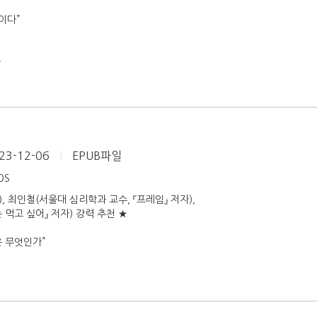
이다”
다
23-12-06
|
EPUB파일
iOS
 최인철(서울대 심리학과 교수, 『프레임』 저자),
먹고 싶어』 저자) 강력 추천 ★
은 무엇인가”