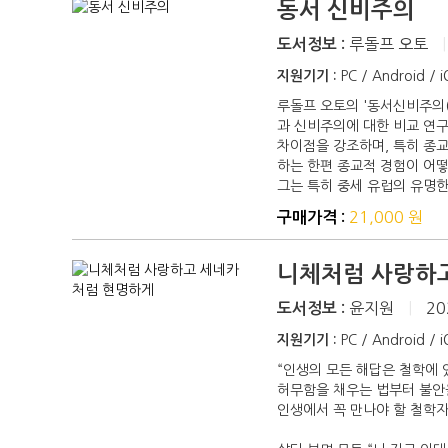
동서 신비주의
루돌프 오토
|
도서정보 :
지원기기 :
PC / Android / 
루돌프 오토의 '동서신비주의(M
과 신비주의에 대한 비교 연구
차이점을 강조하며, 특히 종
하는 한편 종교적 경험이 어
그는 특히 중세 유럽의 유명한
21,000 원
구매가격 :
니체처럼 사랑하
윤지원
|
20
도서정보 :
지원기기 :
PC / Android / 
“인생의 모든 해답은 철학에 
허무함을 채우는 법부터 불안
인생에서 꼭 만나야 할 철학자