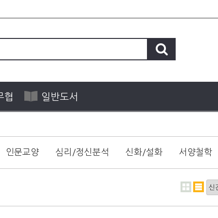
무협
일반도서
인문교양
심리/정신분석
신화/설화
서양철학