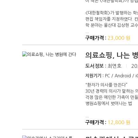
이 책은 <대한철학회>가 창
<대한철학회>가 발행하는 학술
편집 책임자를 지정하였다. 칸
학 분야는 울산대 김상현 교수
...
23,000 원
구매가격 :
의료쇼핑, 나는 
최연호
|
20
도서정보 :
지원기기 :
PC / Android / 
“환자가 의사를 만든다”
30년 경력의 의사가 말하는
걱정 많은 예민한 가족이 만
병원쇼핑에서 벗어나는 법
...
12,800 원
구매가격 :