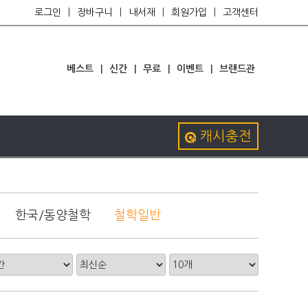
로그인
|
장바구니
|
내서재
|
회원가입
|
고객센터
베스트
|
신간
|
무료
|
이벤트
|
브랜드관
캐시충전
한국/동양철학
철학일반