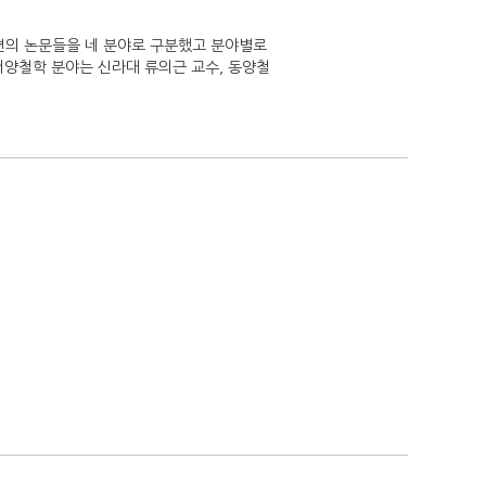
 편의 논문들을 네 분야로 구분했고 분야별로
서양철학 분야는 신라대 류의근 교수, 동양철