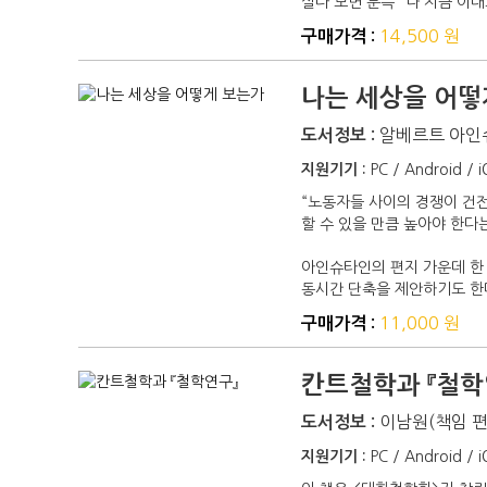
살다 보면 문득 “나 지금 이대
14,500 원
구매가격 :
나는 세상을 어떻
알베르트 아인
도서정보 :
지원기기 :
PC / Android / 
“노동자들 사이의 경쟁이 건전
할 수 있을 만큼 높아야 한다는
아인슈타인의 편지 가운데 한 
동시간 단축을 제안하기도 한다
11,000 원
구매가격 :
칸트철학과 『철학
이남원(책임 
도서정보 :
지원기기 :
PC / Android / 