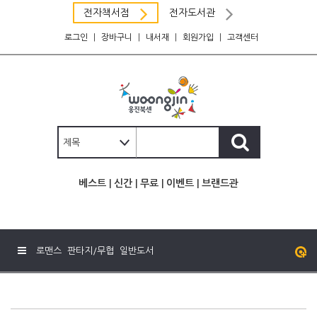
전자책서점
전자도서관
로그인
|
장바구니
|
내서재
|
회원가입
|
고객센터
베스트
|
신간
|
무료
|
이벤트
|
브랜드관
로맨스
판타지/무협
일반도서