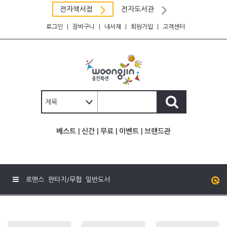
전자책서점
전자도서관
로그인
|
장바구니
|
내서재
|
회원가입
|
고객센터
베스트
|
신간
|
무료
|
이벤트
|
브랜드관
로맨스
판타지/무협
일반도서