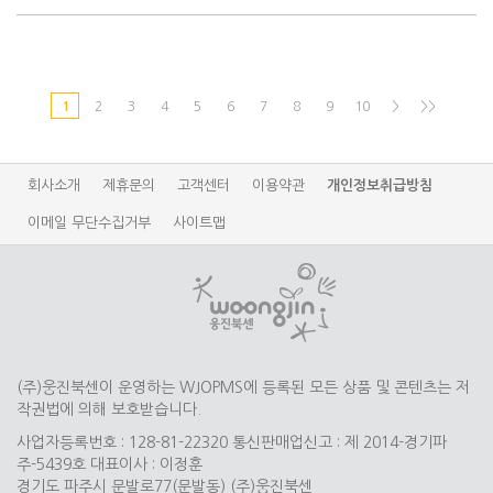
1
2
3
4
5
6
7
8
9
10
>
>>
회사소개
제휴문의
고객센터
이용약관
개인정보취급방침
이메일 무단수집거부
사이트맵
(주)웅진북센이 운영하는 WJOPMS에 등록된 모든 상품 및 콘텐츠는 저
작권법에 의해 보호받습니다.
사업자등록번호 : 128-81-22320 통신판매업신고 : 제 2014-경기파
주-5439호 대표이사 : 이정훈
경기도 파주시 문발로77(문발동) (주)웅진북센