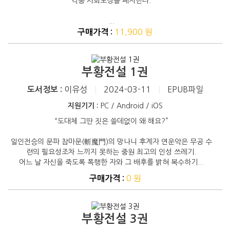
각종 사회보장을 폐지한다.
...
11,900 원
구매가격 :
부황전설 1권
이유성
|
2024-03-11
|
EPUB파일
도서정보 :
지원기기 :
PC / Android / iOS
“도대체 그딴 짓은 쓸데없이 왜 해요?”
일인전승의 문파 참마문(斬魔門)의 망나니 후계자 연운악은 무공 수
련의 필요성조차 느끼지 못하는 중원 최고의 인성 쓰레기.
어느 날 자신을 죽도록 폭행한 자와 그 배후를 밝혀 복수하기...
0 원
구매가격 :
부황전설 3권