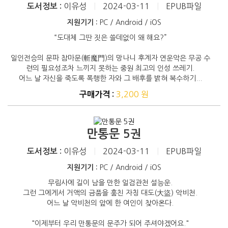
이유성
|
2024-03-11
|
EPUB파일
도서정보 :
지원기기 :
PC / Android / iOS
“도대체 그딴 짓은 쓸데없이 왜 해요?”
일인전승의 문파 참마문(斬魔門)의 망나니 후계자 연운악은 무공 수
련의 필요성조차 느끼지 못하는 중원 최고의 인성 쓰레기.
어느 날 자신을 죽도록 폭행한 자와 그 배후를 밝혀 복수하기...
3,200 원
구매가격 :
만통문 5권
이유성
|
2024-03-11
|
EPUB파일
도서정보 :
지원기기 :
PC / Android / iOS
무림사에 길이 남을 만한 일검관천 설능운.
그런 그에게서 거액의 금품을 훔친 자칭 대도(大盜) 악비천.
어느 날 악비천의 앞에 한 여인이 찾아온다.
"이제부터 우리 만통문의 문주가 되어 주셔야겠어요."