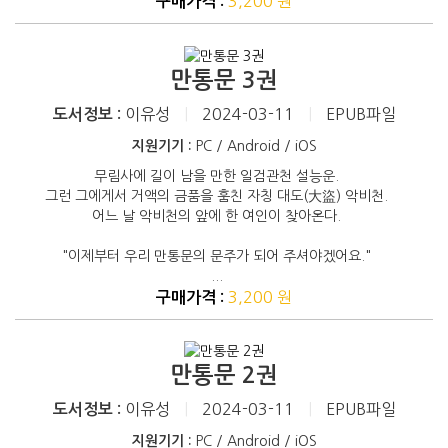
3,200 원
구매가격 :
만통문 3권
이유성
|
2024-03-11
|
EPUB파일
도서정보 :
지원기기 :
PC / Android / iOS
무림사에 길이 남을 만한 일검관천 설능운.
그런 그에게서 거액의 금품을 훔친 자칭 대도(大盜) 악비천.
어느 날 악비천의 앞에 한 여인이 찾아온다.
"이제부터 우리 만통문의 문주가 되어 주셔야겠어요."
...
3,200 원
구매가격 :
만통문 2권
이유성
|
2024-03-11
|
EPUB파일
도서정보 :
지원기기 :
PC / Android / iOS