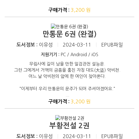
...
3,200 원
구매가격 :
만통문 6권 (완결)
이유성
|
2024-03-11
|
EPUB파일
도서정보 :
지원기기 :
PC / Android / iOS
무림사에 길이 남을 만한 일검관천 설능운.
그런 그에게서 거액의 금품을 훔친 자칭 대도(大盜) 악비천.
어느 날 악비천의 앞에 한 여인이 찾아온다.
"이제부터 우리 만통문의 문주가 되어 주셔야겠어요."
...
3,200 원
구매가격 :
부황전설 2권
이유성
|
2024-03-11
|
EPUB파일
도서정보 :