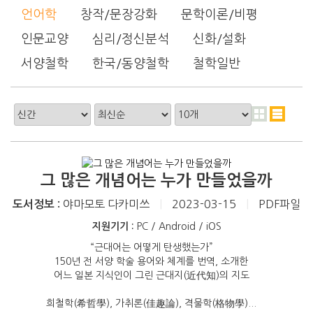
언어학
창작/문장강화
문학이론/비평
인문교양
심리/정신분석
신화/설화
서양철학
한국/동양철학
철학일반
그 많은 개념어는 누가 만들었을까
야마모토 다카미쓰
|
2023-03-15
|
PDF파일
도서정보 :
지원기기 :
PC / Android / iOS
“근대어는 어떻게 탄생했는가”
150년 전 서양 학술 용어와 체계를 번역, 소개한
어느 일본 지식인이 그린 근대지(近代知)의 지도
희철학(希哲學), 가취론(佳趣論), 격물학(格物學)...