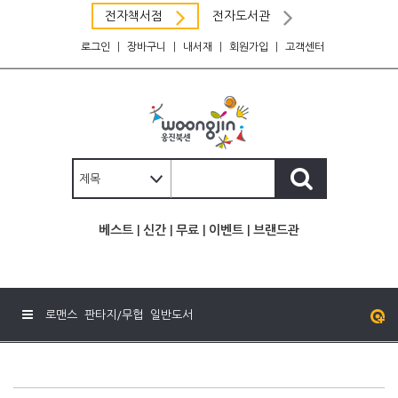
전자책서점
전자도서관
로그인
|
장바구니
|
내서재
|
회원가입
|
고객센터
베스트
|
신간
|
무료
|
이벤트
|
브랜드관
로맨스
판타지/무협
일반도서